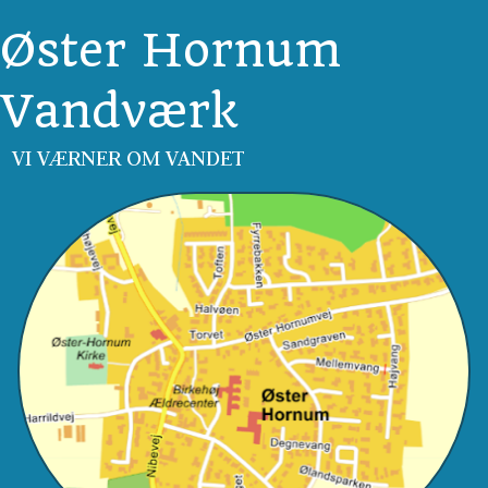
Øster Hornum
Vandværk
VI VÆRNER OM VANDET