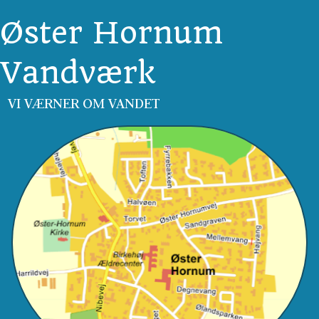
Øster Hornum
Vandværk
VI VÆRNER OM VANDET