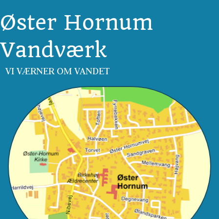
Øster Hornum
Vandværk
VI VÆRNER OM VANDET